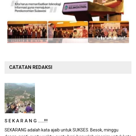
CATATAN REDAKSI
S E K A R A N G ……!!!
SEKARANG adalah kata ajaib untuk SUKSES. Besok, minggu