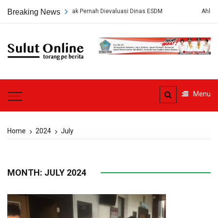
Skip
k Pernah Dievaluasi Dinas ESDM
Breaking News
Ahli Hukum Perdata: Pengelola K
to
content
Sulut
Online
Torang pe berita
Menu
Home
2024
July
MONTH: JULY 2024