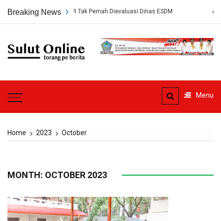
Skip
Tak Pernah Dievaluasi Dinas ESDM
Breaking News
Ahli Hukum Perdata: Pengelola 
to
content
Sulut
Online
Torang pe berita
Menu
Home
2023
October
MONTH: OCTOBER 2023