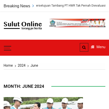
Skip
ersetujuan Tambang PT HWR Tak Pernah Dievaluasi Dinas ESDM
Breaking News
Ahl
to
content
Sulut
Online
Torang pe berita
Menu
Home
2024
June
MONTH: JUNE 2024