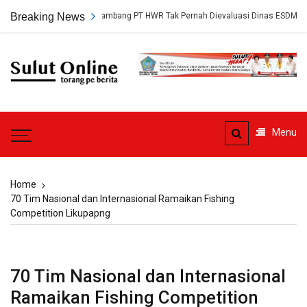
Skip
ap, Persetujuan Tambang PT HWR Tak Pernah Dievaluasi Dinas ESDM
Breaking News
to
content
Sulut
Online
Torang pe berita
Menu
Home
70 Tim Nasional dan Internasional Ramaikan Fishing
Competition Likupapng
70 Tim Nasional dan Internasional
Ramaikan Fishing Competition