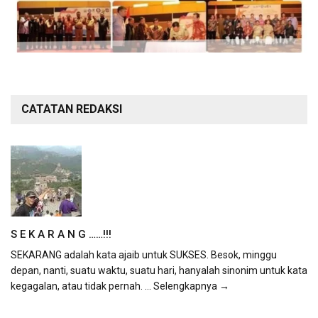
CATATAN REDAKSI
S E K A R A N G ……!!!
SEKARANG adalah kata ajaib untuk SUKSES. Besok, minggu
depan, nanti, suatu waktu, suatu hari, hanyalah sinonim untuk kata
kegagalan, atau tidak pernah.
... Selengkapnya →