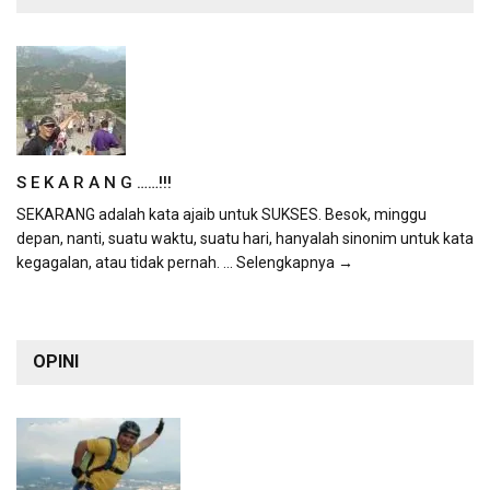
S E K A R A N G ……!!!
SEKARANG adalah kata ajaib untuk SUKSES. Besok, minggu
depan, nanti, suatu waktu, suatu hari, hanyalah sinonim untuk kata
kegagalan, atau tidak pernah.
... Selengkapnya →
OPINI