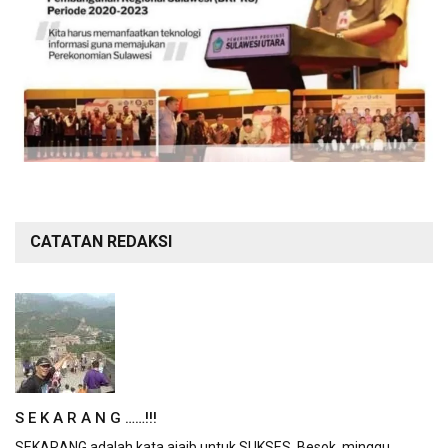
CATATAN REDAKSI
S E K A R A N G ……!!!
SEKARANG adalah kata ajaib untuk SUKSES. Besok, minggu