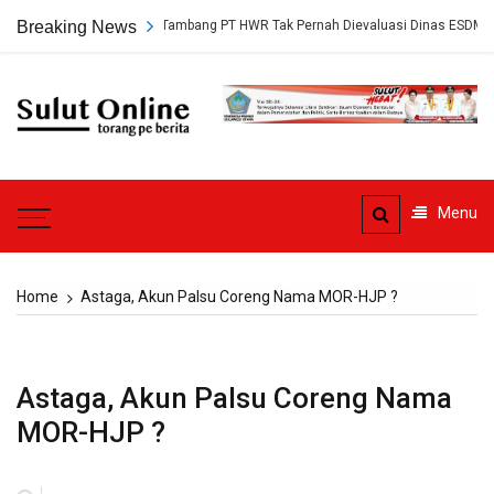
Skip
kap, Persetujuan Tambang PT HWR Tak Pernah Dievaluasi Dinas ESDM
Breaking News
to
content
Sulut
Online
Torang pe berita
Menu
Home
Astaga, Akun Palsu Coreng Nama MOR-HJP ?
Astaga, Akun Palsu Coreng Nama
MOR-HJP ?