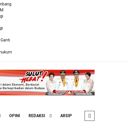
ambang
DM
gi
gi
 Ganti
ihukum
N
OPINI
REDAKSI
ARSIP