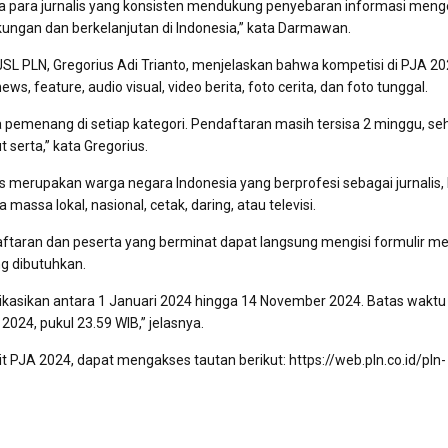
da para jurnalis yang konsisten mendukung penyebaran informasi meng
gkungan dan berkelanjutan di Indonesia,” kata Darmawan.
JSL PLN, Gregorius Adi Trianto, menjelaskan bahwa kompetisi di PJA 2
ews, feature, audio visual, video berita, foto cerita, dan foto tunggal.
a pemenang di setiap kategori. Pendaftaran masih tersisa 2 minggu, se
t serta,” kata Gregorius.
s merupakan warga negara Indonesia yang berprofesi sebagai jurnalis, 
massa lokal, nasional, cetak, daring, atau televisi.
taran dan peserta yang berminat dapat langsung mengisi formulir mel
g dibutuhkan.
ublikasikan antara 1 Januari 2024 hingga 14 November 2024. Batas waktu
024, pukul 23.59 WIB,” jelasnya.
t PJA 2024, dapat mengakses tautan berikut: https://web.pln.co.id/pln-