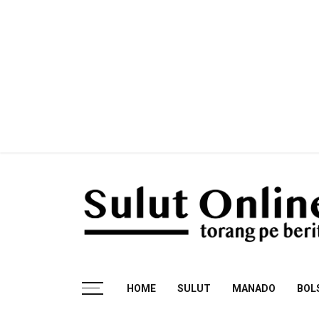
Skip
to
content
Torang pe berita
HOME
SULUT
MANADO
BOL