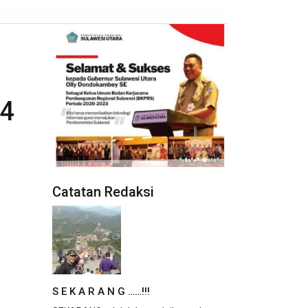
14
Catatan Redaksi
S E K A R A N G ……!!!