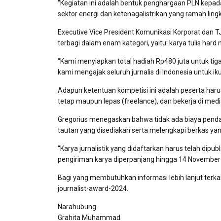
“Kegiatan ini adalah bentuk penghargaan PLN kepa
sektor energi dan ketenagalistrikan yang ramah lin
Executive Vice President Komunikasi Korporat dan T
terbagi dalam enam kategori, yaitu: karya tulis hard n
“Kami menyiapkan total hadiah Rp480 juta untuk tig
kami mengajak seluruh jurnalis di Indonesia untuk iku
Adapun ketentuan kompetisi ini adalah peserta haru
tetap maupun lepas (freelance), dan bekerja di media 
Gregorius menegaskan bahwa tidak ada biaya pendaf
tautan yang disediakan serta melengkapi berkas yan
“Karya jurnalistik yang didaftarkan harus telah dip
pengiriman karya diperpanjang hingga 14 November 2
Bagi yang membutuhkan informasi lebih lanjut terkai
journalist-award-2024.
Narahubung
Grahita Muhammad