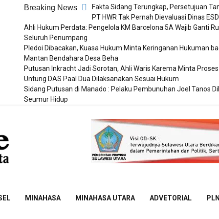
Fakta Sidang Terungkap, Persetujuan T
Breaking News
PT HWR Tak Pernah Dievaluasi Dinas ES
Ahli Hukum Perdata: Pengelola KM Barcelona 5A Wajib Ganti Ru
Seluruh Penumpang
Pledoi Dibacakan, Kuasa Hukum Minta Keringanan Hukuman ba
Mantan Bendahara Desa Beha
Putusan Inkracht Jadi Sorotan, Ahli Waris Karema Minta Proses
Untung DAS Paal Dua Dilaksanakan Sesuai Hukum
Sidang Putusan di Manado : Pelaku Pembunuhan Joel Tanos D
Seumur Hidup
Sulut
Online
SEL
MINAHASA
MINAHASA UTARA
ADVETORIAL
PL