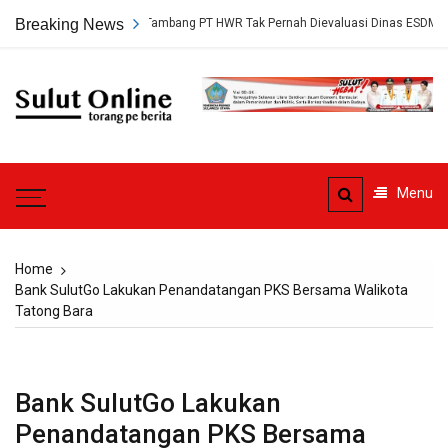
Skip
ap, Persetujuan Tambang PT HWR Tak Pernah Dievaluasi Dinas ESDM
Breaking News
to
content
Sulut
Online
Torang pe berita
Menu
Home
Bank SulutGo Lakukan Penandatangan PKS Bersama Walikota
Tatong Bara
Bank SulutGo Lakukan
Penandatangan PKS Bersama