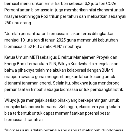
berhasil menurunkan emisi karbon sebesar 3,2 juta ton CO2e.
Pemanfaatan biomassa ini juga memberikan nilai ekonomi untuk
masyarakat hingga Rp2 triliun per tahun dan melibatkan sebanyak
250 ribu orang.
“Jumlah pemanfaatan biomassa ini akan terus ditingkatkan
menjadi 10 juta ton di tahun 2025 guna memenuhi kebutuhan
biomassa di 52 PLTU milik PLN,” imbuhnya.
Ketua Umum METI sekaligus Direktur Manajemen Proyek dan
Energi Baru Terbarukan PLN, Wiluyo Kusdwiharto menjelaskan
bahwa pihaknya telah melakukan kolaborasi dengan BUMN
maupun swasta guna mengembangkan lahan kosong untuk
ditanami tanaman energi. Selain itu, pihaknya juga mendorong
pemanfaatan limbah sebagai biomassa untuk pembangkit listrik.
Wiluyo juga mengajak setiap pihak yang berkepentingan untuk
menjalin kolaborasi bersama. Sehingga, ekosistem yang kokoh
bisa terbentuk untuk dapat memanfaatkan potensi besar
biomassa di tanah air.
“Biomassa ini adalah potensi yang sangat melimpah di Indonesia