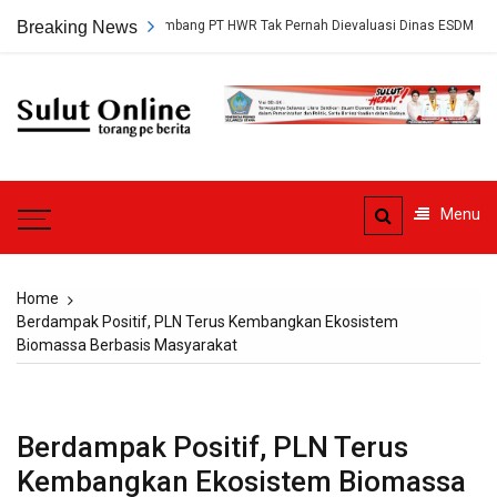
Skip
 Persetujuan Tambang PT HWR Tak Pernah Dievaluasi Dinas ESDM
Breaking News
A
to
content
Sulut
Online
Torang pe berita
Menu
Home
Berdampak Positif, PLN Terus Kembangkan Ekosistem
Biomassa Berbasis Masyarakat
Berdampak Positif, PLN Terus
Kembangkan Ekosistem Biomassa