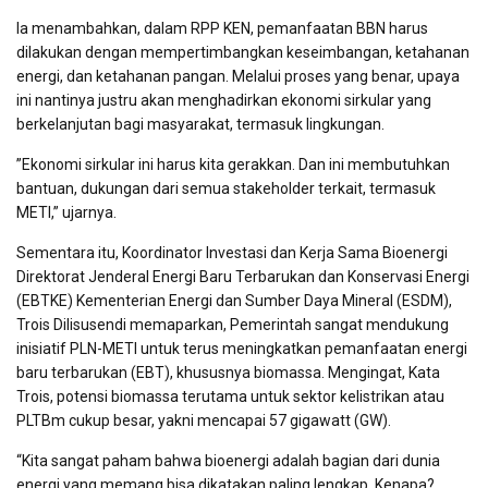
Ia menambahkan, dalam RPP KEN, pemanfaatan BBN harus
dilakukan dengan mempertimbangkan keseimbangan, ketahanan
energi, dan ketahanan pangan. Melalui proses yang benar, upaya
ini nantinya justru akan menghadirkan ekonomi sirkular yang
berkelanjutan bagi masyarakat, termasuk lingkungan.
”Ekonomi sirkular ini harus kita gerakkan. Dan ini membutuhkan
bantuan, dukungan dari semua stakeholder terkait, termasuk
METI,” ujarnya.
Sementara itu, Koordinator Investasi dan Kerja Sama Bioenergi
Direktorat Jenderal Energi Baru Terbarukan dan Konservasi Energi
(EBTKE) Kementerian Energi dan Sumber Daya Mineral (ESDM),
Trois Dilisusendi memaparkan, Pemerintah sangat mendukung
inisiatif PLN-METI untuk terus meningkatkan pemanfaatan energi
baru terbarukan (EBT), khususnya biomassa. Mengingat, Kata
Trois, potensi biomassa terutama untuk sektor kelistrikan atau
PLTBm cukup besar, yakni mencapai 57 gigawatt (GW).
“Kita sangat paham bahwa bioenergi adalah bagian dari dunia
energi yang memang bisa dikatakan paling lengkap. Kenapa?