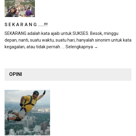
S E K A R A N G ……!!!
SEKARANG adalah kata ajaib untuk SUKSES. Besok, minggu
depan, nanti, suatu waktu, suatu hari, hanyalah sinonim untuk kata
kegagalan, atau tidak pernah.
... Selengkapnya →
OPINI