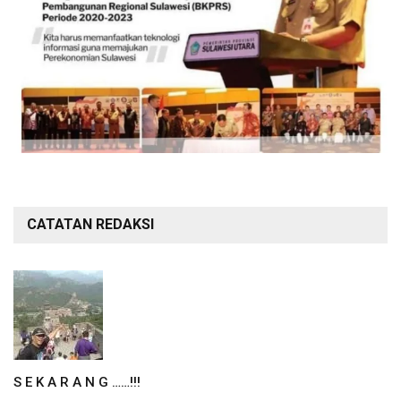
CATATAN REDAKSI
S E K A R A N G ……!!!