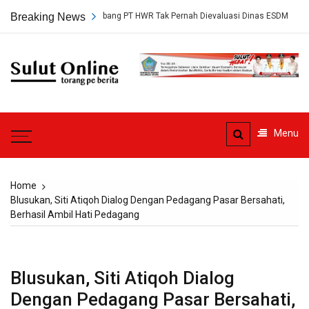
Skip
 Persetujuan Tambang PT HWR Tak Pernah Dievaluasi Dinas ESDM
Breaking News
A
to
content
Sulut
Online
Torang pe berita
Menu
Home
Blusukan, Siti Atiqoh Dialog Dengan Pedagang Pasar Bersahati,
Berhasil Ambil Hati Pedagang
Blusukan, Siti Atiqoh Dialog
Dengan Pedagang Pasar Bersahati,