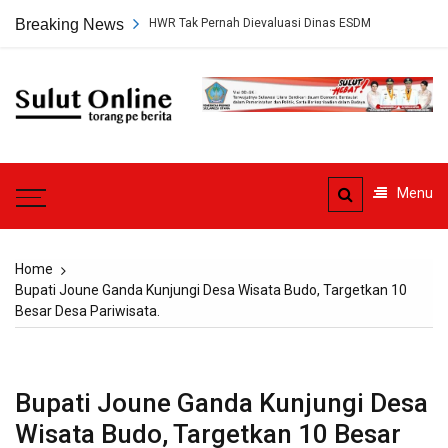
Skip
Tambang PT HWR Tak Pernah Dievaluasi Dinas ESDM
Breaking News
Pledoi Dibacak
to
content
Sulut
Online
Torang pe berita
Menu
Home
Bupati Joune Ganda Kunjungi Desa Wisata Budo, Targetkan 10
Besar Desa Pariwisata.
Bupati Joune Ganda Kunjungi Desa
Wisata Budo, Targetkan 10 Besar