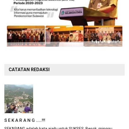
CATATAN REDAKSI
S E K A R A N G ……!!!
SEKARANG adalah kata ajaib untuk SUKSES. Besok, minggu