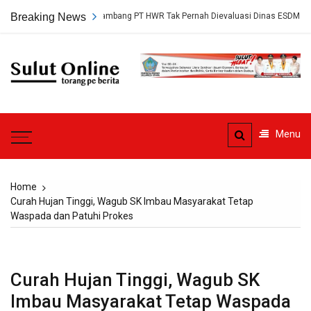
Skip
kap, Persetujuan Tambang PT HWR Tak Pernah Dievaluasi Dinas ESDM
Breaking News
to
content
Sulut
Online
Torang pe berita
Menu
Home
Curah Hujan Tinggi, Wagub SK Imbau Masyarakat Tetap
Waspada dan Patuhi Prokes
Curah Hujan Tinggi, Wagub SK
Imbau Masyarakat Tetap Waspada