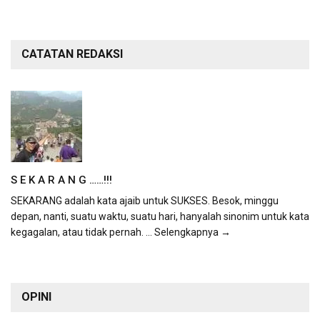
CATATAN REDAKSI
S E K A R A N G ……!!!
SEKARANG adalah kata ajaib untuk SUKSES. Besok, minggu
depan, nanti, suatu waktu, suatu hari, hanyalah sinonim untuk kata
kegagalan, atau tidak pernah.
... Selengkapnya →
OPINI