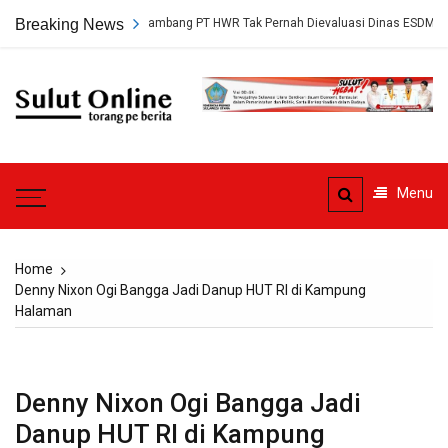
Skip
ap, Persetujuan Tambang PT HWR Tak Pernah Dievaluasi Dinas ESDM
Breaking News
to
content
Sulut
Online
Torang pe berita
Menu
Home
Denny Nixon Ogi Bangga Jadi Danup HUT RI di Kampung
Halaman
Denny Nixon Ogi Bangga Jadi
Danup HUT RI di Kampung