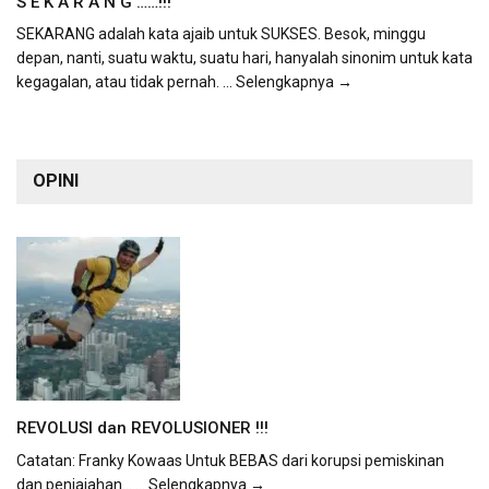
S E K A R A N G ……!!!
SEKARANG adalah kata ajaib untuk SUKSES. Besok, minggu
depan, nanti, suatu waktu, suatu hari, hanyalah sinonim untuk kata
kegagalan, atau tidak pernah.
... Selengkapnya →
OPINI
REVOLUSI dan REVOLUSIONER !!!
Catatan: Franky Kowaas Untuk BEBAS dari korupsi pemiskinan
dan penjajahan...
... Selengkapnya →