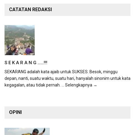
CATATAN REDAKSI
S E K A R A N G ……!!!
SEKARANG adalah kata ajaib untuk SUKSES. Besok, minggu
depan, nanti, suatu waktu, suatu hari, hanyalah sinonim untuk kata
kegagalan, atau tidak pernah.
... Selengkapnya →
OPINI