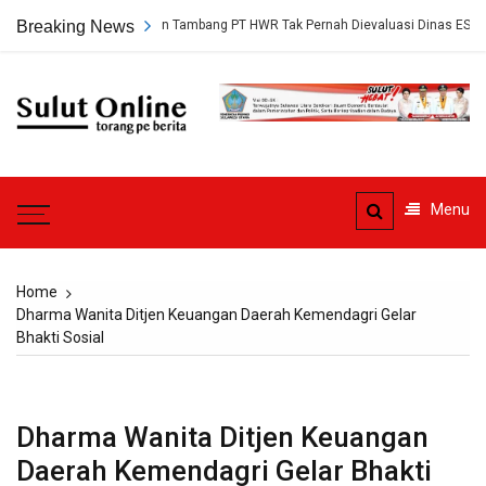
Skip
gkap, Persetujuan Tambang PT HWR Tak Pernah Dievaluasi Dinas ESDM
Breaking News
to
content
Sulut
Online
Torang pe berita
Menu
Home
Dharma Wanita Ditjen Keuangan Daerah Kemendagri Gelar
Bhakti Sosial
Dharma Wanita Ditjen Keuangan
Daerah Kemendagri Gelar Bhakti