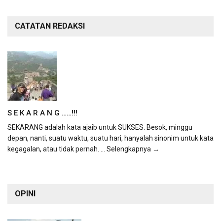
CATATAN REDAKSI
S E K A R A N G ……!!!
SEKARANG adalah kata ajaib untuk SUKSES. Besok, minggu
depan, nanti, suatu waktu, suatu hari, hanyalah sinonim untuk kata
kegagalan, atau tidak pernah.
... Selengkapnya →
OPINI