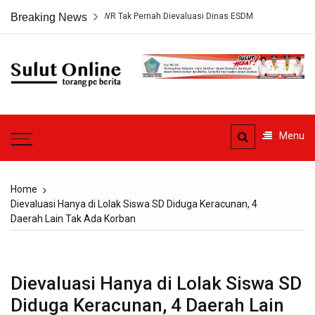
Skip
n Tambang PT HWR Tak Pernah Dievaluasi Dinas ESDM
Breaking News
Ahli Hukum Pe
to
content
Sulut
Online
Torang pe berita
Menu
Home
Dievaluasi Hanya di Lolak Siswa SD Diduga Keracunan, 4
Daerah Lain Tak Ada Korban
Dievaluasi Hanya di Lolak Siswa SD
Diduga Keracunan, 4 Daerah Lain