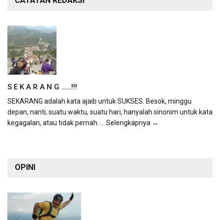
CATATAN REDAKSI
S E K A R A N G ……!!!
SEKARANG adalah kata ajaib untuk SUKSES. Besok, minggu
depan, nanti, suatu waktu, suatu hari, hanyalah sinonim untuk kata
kegagalan, atau tidak pernah.
... Selengkapnya →
OPINI