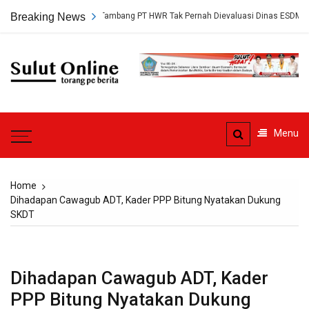
Skip
kap, Persetujuan Tambang PT HWR Tak Pernah Dievaluasi Dinas ESDM
Breaking News
to
content
Sulut
Online
Torang pe berita
Menu
Home
Dihadapan Cawagub ADT, Kader PPP Bitung Nyatakan Dukung
SKDT
Dihadapan Cawagub ADT, Kader
PPP Bitung Nyatakan Dukung