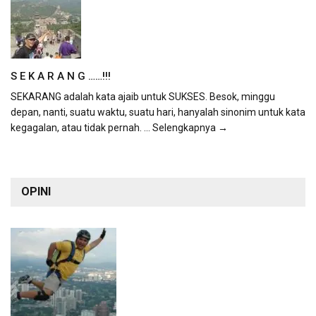
S E K A R A N G ……!!!
SEKARANG adalah kata ajaib untuk SUKSES. Besok, minggu
depan, nanti, suatu waktu, suatu hari, hanyalah sinonim untuk kata
kegagalan, atau tidak pernah.
... Selengkapnya →
OPINI