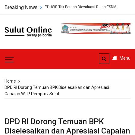
Skip
etujuan Tambang PT HWR Tak Pernah Dievaluasi Dinas ESDM
Breaking News
Ahli H
to
content
Sulut
Online
Torang pe berita
Menu
Home
DPD RI Dorong Temuan BPK Diselesaikan dan Apresiasi
Capaian WTP Pemprov Sulut
DPD RI Dorong Temuan BPK
Diselesaikan dan Apresiasi Capaian