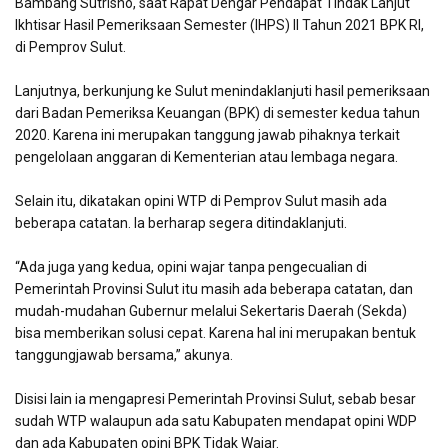
Bambang Sutrisno, saat Rapat Dengar Pendapat Tindak Lanjut
Ikhtisar Hasil Pemeriksaan Semester (IHPS) II Tahun 2021 BPK RI,
di Pemprov Sulut.
Lanjutnya, berkunjung ke Sulut menindaklanjuti hasil pemeriksaan
dari Badan Pemeriksa Keuangan (BPK) di semester kedua tahun
2020. Karena ini merupakan tanggung jawab pihaknya terkait
pengelolaan anggaran di Kementerian atau lembaga negara.
Selain itu, dikatakan opini WTP di Pemprov Sulut masih ada
beberapa catatan. Ia berharap segera ditindaklanjuti.
“Ada juga yang kedua, opini wajar tanpa pengecualian di
Pemerintah Provinsi Sulut itu masih ada beberapa catatan, dan
mudah-mudahan Gubernur melalui Sekertaris Daerah (Sekda)
bisa memberikan solusi cepat. Karena hal ini merupakan bentuk
tanggungjawab bersama,” akunya.
Disisi lain ia mengapresi Pemerintah Provinsi Sulut, sebab besar
sudah WTP walaupun ada satu Kabupaten mendapat opini WDP
dan ada Kabupaten opini BPK Tidak Wajar.