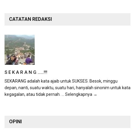
CATATAN REDAKSI
S E K A R A N G ……!!!
SEKARANG adalah kata ajaib untuk SUKSES. Besok, minggu
depan, nanti, suatu waktu, suatu hari, hanyalah sinonim untuk kata
kegagalan, atau tidak pernah.
... Selengkapnya →
OPINI