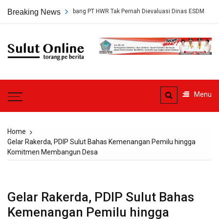
Skip
Persetujuan Tambang PT HWR Tak Pernah Dievaluasi Dinas ESDM
Breaking News
Ah
to
content
Sulut
Online
Torang pe berita
Menu
Home
Gelar Rakerda, PDIP Sulut Bahas Kemenangan Pemilu hingga
Komitmen Membangun Desa
Gelar Rakerda, PDIP Sulut Bahas
Kemenangan Pemilu hingga