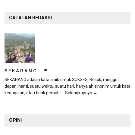
CATATAN REDAKSI
S E K A R A N G ……!!!
SEKARANG adalah kata ajaib untuk SUKSES. Besok, minggu
depan, nanti, suatu waktu, suatu hari, hanyalah sinonim untuk kata
kegagalan, atau tidak pernah.
... Selengkapnya →
OPINI