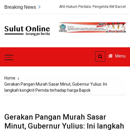
Skip
Breaking News
Ahli Hukum Perdata: Pengelola KM Barcelona 5A Waj
to
content
Sulut
Online
Torang pe berita
Menu
Home
Gerakan Pangan Murah Sasar Minut, Gubernur Yulius: Ini
langkah kongkrit Pemda terhadap harga Bapok
Gerakan Pangan Murah Sasar
Minut, Gubernur Yulius: Ini langkah