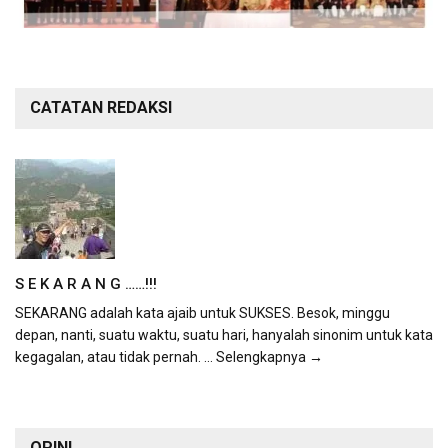
CATATAN REDAKSI
S E K A R A N G ……!!!
SEKARANG adalah kata ajaib untuk SUKSES. Besok, minggu
depan, nanti, suatu waktu, suatu hari, hanyalah sinonim untuk kata
kegagalan, atau tidak pernah.
... Selengkapnya →
OPINI