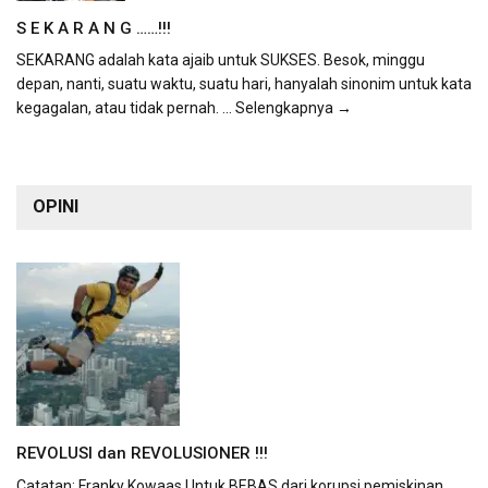
S E K A R A N G ……!!!
SEKARANG adalah kata ajaib untuk SUKSES. Besok, minggu
depan, nanti, suatu waktu, suatu hari, hanyalah sinonim untuk kata
kegagalan, atau tidak pernah.
... Selengkapnya →
OPINI
REVOLUSI dan REVOLUSIONER !!!
Catatan: Franky Kowaas Untuk BEBAS dari korupsi pemiskinan