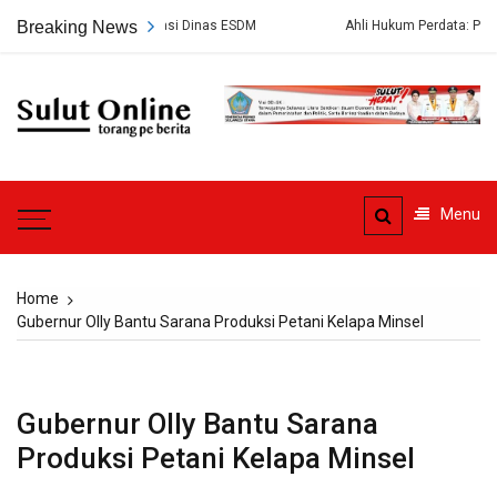
Skip
ernah Dievaluasi Dinas ESDM
Breaking News
Ahli Hukum Perdata: Pengelola KM Ba
to
content
Sulut
Online
Torang pe berita
Menu
Home
Gubernur Olly Bantu Sarana Produksi Petani Kelapa Minsel
Gubernur Olly Bantu Sarana
Produksi Petani Kelapa Minsel