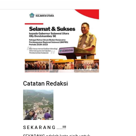
Catatan Redaksi
S E K A R A N G ……!!!