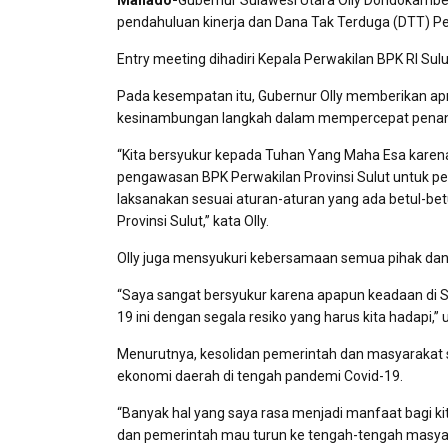
Manado-
Gubernur Sulawesi Utara Olly Dondokambe
pendahuluan kinerja dan Dana Tak Terduga (DTT) P
Entry meeting dihadiri Kepala Perwakilan BPK RI Sul
Pada kesempatan itu, Gubernur Olly memberikan apre
kesinambungan langkah dalam mempercepat penang
“Kita bersyukur kepada Tuhan Yang Maha Esa karena 
pengawasan BPK Perwakilan Provinsi Sulut untuk p
laksanakan sesuai aturan-aturan yang ada betul-bet
Provinsi Sulut,” kata Olly.
Olly juga mensyukuri kebersamaan semua pihak dan
“Saya sangat bersyukur karena apapun keadaan di Su
19 ini dengan segala resiko yang harus kita hadapi,” 
Menurutnya, kesolidan pemerintah dan masyarakat 
ekonomi daerah di tengah pandemi Covid-19.
“Banyak hal yang saya rasa menjadi manfaat bagi ki
dan pemerintah mau turun ke tengah-tengah masyar