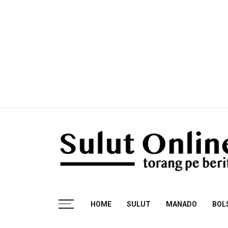
Skip
to
content
Torang pe berita
HOME
SULUT
MANADO
BOL