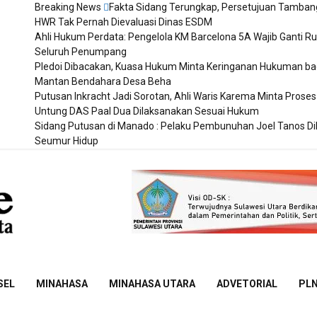
Breaking News
Fakta Sidang Terungkap, Persetujuan Tamban
HWR Tak Pernah Dievaluasi Dinas ESDM
Ahli Hukum Perdata: Pengelola KM Barcelona 5A Wajib Ganti Ru
Seluruh Penumpang
Pledoi Dibacakan, Kuasa Hukum Minta Keringanan Hukuman ba
Mantan Bendahara Desa Beha
Putusan Inkracht Jadi Sorotan, Ahli Waris Karema Minta Proses
Untung DAS Paal Dua Dilaksanakan Sesuai Hukum
Sidang Putusan di Manado : Pelaku Pembunuhan Joel Tanos D
Seumur Hidup
Sulut
Online
SEL
MINAHASA
MINAHASA UTARA
ADVETORIAL
PL