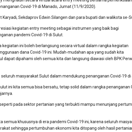
y menghadiri secara virtual acara entry meeting bersama pemeriksaan
enanganan Covid-19 di Manado, Jumat (11/9/2020).
ut Karyadi, Sekdaprov Edwin Silangen dan para bupati dan walikota se-Su
siasi kegiatan entry meeting sebagai instrumen yang baik bagi
anan pandemi Covid-19 di Sulut.
kegiatan ini boleh berlangsung secara virtual dalam rangka kegiatan
enggunaan dana Covid-19 ini. Mudah-mudahan apa yang sudah kita
ul dapat dipahami oleh semua kita dan langsung diawasi oleh BPK Perw
 seluruh masyarakat Sulut dalam mendukung penanganan Covid-19 di 
lut ini kita semua bisa bersatu, tetap solid dalam rangka penanganan 
ujarnya.
seperti pada sektor pertanian yang terbukti mampu menunjang pertu
ta semua khususnya di era pandemi Covid-19 ini, karena seluruh masya
akat sehingga pertumbuhan ekonomi kita ditopang oleh hasil pertania