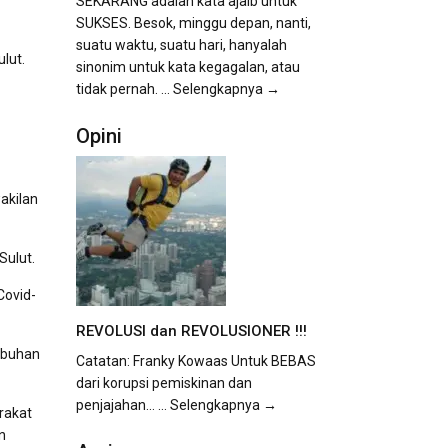
SEKARANG adalah kata ajaib untuk
SUKSES. Besok, minggu depan, nanti,
suatu waktu, suatu hari, hanyalah
lut.
sinonim untuk kata kegagalan, atau
tidak pernah.
... Selengkapnya →
Opini
akilan
Sulut.
Covid-
REVOLUSI dan REVOLUSIONER !!!
mbuhan
Catatan: Franky Kowaas Untuk BEBAS
dari korupsi pemiskinan dan
penjajahan...
... Selengkapnya →
rakat
n