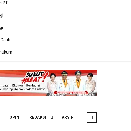
g PT
gi
gi
 Ganti
ihukum
N
OPINI
REDAKSI
ARSIP