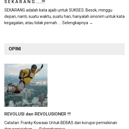
S E K A R A N G ……!!!
SEKARANG adalah kata ajaib untuk SUKSES. Besok, minggu
depan, nanti, suatu waktu, suatu hari, hanyalah sinonim untuk kata
kegagalan, atau tidak pernah.
... Selengkapnya →
OPINI
REVOLUSI dan REVOLUSIONER !!!
Catatan: Franky Kowaas Untuk BEBAS dari korupsi pemiskinan
dan penjajahan...
... Selengkapnya →