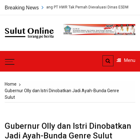
Skip
setujuan Tambang PT HWR Tak Pernah Dievaluasi Dinas ESDM
Breaking News
Ahli 
to
content
Sulut
Online
Torang pe berita
Menu
Home
Gubernur Olly dan Istri Dinobatkan Jadi Ayah-Bunda Genre
Sulut
Gubernur Olly dan Istri Dinobatkan
Jadi Ayah-Bunda Genre Sulut