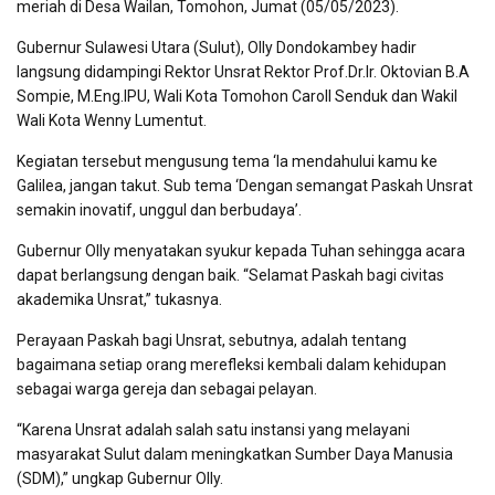
meriah di Desa Wailan, Tomohon, Jumat (05/05/2023).
Gubernur Sulawesi Utara (Sulut), Olly Dondokambey hadir
langsung didampingi Rektor Unsrat Rektor Prof.Dr.Ir. Oktovian B.A
Sompie, M.Eng.IPU, Wali Kota Tomohon Caroll Senduk dan Wakil
Wali Kota Wenny Lumentut.
Kegiatan tersebut mengusung tema ‘Ia mendahului kamu ke
Galilea, jangan takut. Sub tema ‘Dengan semangat Paskah Unsrat
semakin inovatif, unggul dan berbudaya’.
Gubernur Olly menyatakan syukur kepada Tuhan sehingga acara
dapat berlangsung dengan baik. “Selamat Paskah bagi civitas
akademika Unsrat,” tukasnya.
Perayaan Paskah bagi Unsrat, sebutnya, adalah tentang
bagaimana setiap orang merefleksi kembali dalam kehidupan
sebagai warga gereja dan sebagai pelayan.
“Karena Unsrat adalah salah satu instansi yang melayani
masyarakat Sulut dalam meningkatkan Sumber Daya Manusia
(SDM),” ungkap Gubernur Olly.