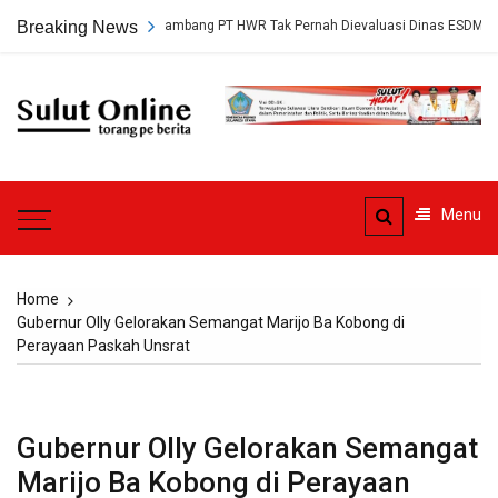
Skip
p, Persetujuan Tambang PT HWR Tak Pernah Dievaluasi Dinas ESDM
Breaking News
to
content
Sulut
Online
Torang pe berita
Menu
Home
Gubernur Olly Gelorakan Semangat Marijo Ba Kobong di
Perayaan Paskah Unsrat
Gubernur Olly Gelorakan Semangat
Marijo Ba Kobong di Perayaan