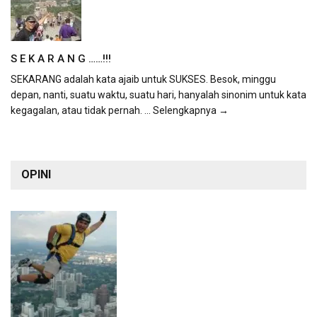
S E K A R A N G ……!!!
SEKARANG adalah kata ajaib untuk SUKSES. Besok, minggu
depan, nanti, suatu waktu, suatu hari, hanyalah sinonim untuk kata
kegagalan, atau tidak pernah.
... Selengkapnya →
OPINI