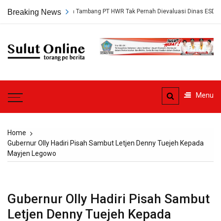
Skip
ap, Persetujuan Tambang PT HWR Tak Pernah Dievaluasi Dinas ESDM
Breaking News
to
content
Sulut
Online
Torang pe berita
Menu
Home
Gubernur Olly Hadiri Pisah Sambut Letjen Denny Tuejeh Kepada
Mayjen Legowo
Gubernur Olly Hadiri Pisah Sambut
Letjen Denny Tuejeh Kepada