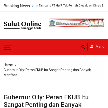
Skip
gkap, Persetujuan Tambang PT HWR Tak Pernah Dievaluasi Dinas ESDM
Breaking News
to
content
Sulut
Online
Torang pe berita
Menu
Home
Gubernur Olly: Peran FKUB Itu Sangat Penting dan Banyak
Manfaat
Gubernur Olly: Peran FKUB Itu
Sangat Penting dan Banyak