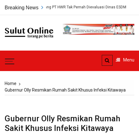
Skip
etujuan Tambang PT HWR Tak Pernah Dievaluasi Dinas ESDM
Breaking News
Ahli H
to
content
Sulut
Online
Torang pe berita
Menu
Home
Gubernur Olly Resmikan Rumah Sakit Khusus Infeksi Kitawaya
Gubernur Olly Resmikan Rumah
Sakit Khusus Infeksi Kitawaya