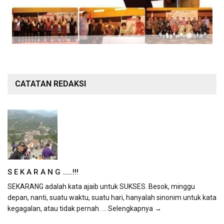
CATATAN REDAKSI
S E K A R A N G ……!!!
SEKARANG adalah kata ajaib untuk SUKSES. Besok, minggu
depan, nanti, suatu waktu, suatu hari, hanyalah sinonim untuk kata
kegagalan, atau tidak pernah.
... Selengkapnya →