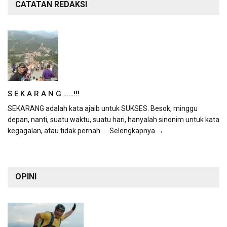
CATATAN REDAKSI
S E K A R A N G ……!!!
SEKARANG adalah kata ajaib untuk SUKSES. Besok, minggu
depan, nanti, suatu waktu, suatu hari, hanyalah sinonim untuk kata
kegagalan, atau tidak pernah.
... Selengkapnya →
OPINI