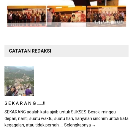
CATATAN REDAKSI
S E K A R A N G ……!!!
SEKARANG adalah kata ajaib untuk SUKSES. Besok, minggu
depan, nanti, suatu waktu, suatu hari, hanyalah sinonim untuk kata
kegagalan, atau tidak pernah.
... Selengkapnya →