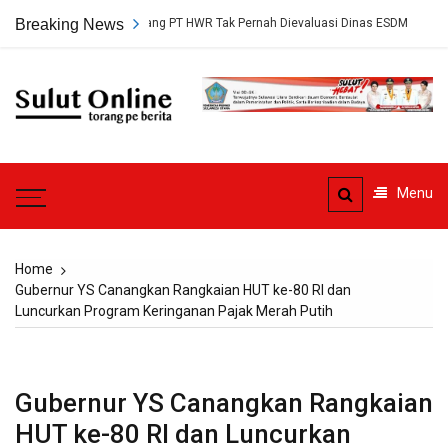
Skip
setujuan Tambang PT HWR Tak Pernah Dievaluasi Dinas ESDM
Breaking News
Ahli 
to
content
Sulut
Online
Torang pe berita
Menu
Home
Gubernur YS Canangkan Rangkaian HUT ke-80 RI dan
Luncurkan Program Keringanan Pajak Merah Putih
Gubernur YS Canangkan Rangkaian
HUT ke-80 RI dan Luncurkan