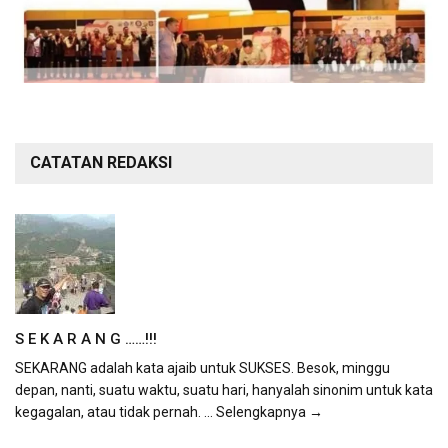
CATATAN REDAKSI
S E K A R A N G ……!!!
SEKARANG adalah kata ajaib untuk SUKSES. Besok, minggu
depan, nanti, suatu waktu, suatu hari, hanyalah sinonim untuk kata
kegagalan, atau tidak pernah.
... Selengkapnya →