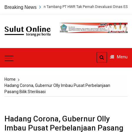
Skip
ngkap, Persetujuan Tambang PT HWR Tak Pernah Dievaluasi Dinas ESDM
Breaking News
to
content
Sulut
Online
Torang pe berita
Menu
Home
Hadang Corona, Gubernur Olly Imbau Pusat Perbelanjaan
Pasang Bilik Sterilisasi
Hadang Corona, Gubernur Olly
Imbau Pusat Perbelanjaan Pasang