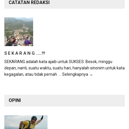
CATATAN REDAKSI
S E K A R A N G ……!!!
SEKARANG adalah kata ajaib untuk SUKSES. Besok, minggu
depan, nanti, suatu waktu, suatu hari, hanyalah sinonim untuk kata
kegagalan, atau tidak pernah.
... Selengkapnya →
OPINI