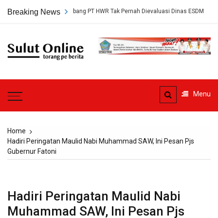
Skip
Persetujuan Tambang PT HWR Tak Pernah Dievaluasi Dinas ESDM
Breaking News
Ah
to
content
Sulut
Online
Torang pe berita
Menu
Home
Hadiri Peringatan Maulid Nabi Muhammad SAW, Ini Pesan Pjs
Gubernur Fatoni
Hadiri Peringatan Maulid Nabi
Muhammad SAW, Ini Pesan Pjs