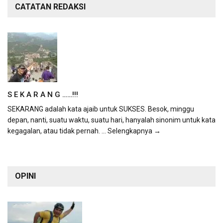
CATATAN REDAKSI
S E K A R A N G ……!!!
SEKARANG adalah kata ajaib untuk SUKSES. Besok, minggu
depan, nanti, suatu waktu, suatu hari, hanyalah sinonim untuk kata
kegagalan, atau tidak pernah.
... Selengkapnya →
OPINI