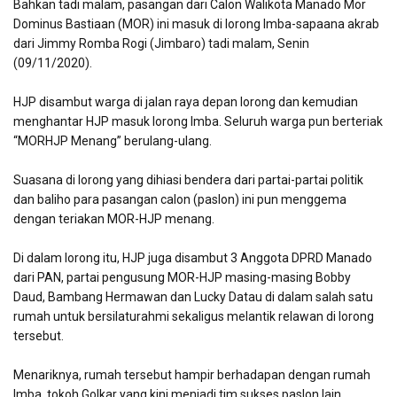
Bahkan tadi malam, pasangan dari Calon Walikota Manado Mor
Dominus Bastiaan (MOR) ini masuk di lorong Imba-sapaana akrab
dari Jimmy Romba Rogi (Jimbaro) tadi malam, Senin
(09/11/2020).
HJP disambut warga di jalan raya depan lorong dan kemudian
menghantar HJP masuk lorong Imba. Seluruh warga pun berteriak
“MORHJP Menang” berulang-ulang.
Suasana di lorong yang dihiasi bendera dari partai-partai politik
dan baliho para pasangan calon (paslon) ini pun menggema
dengan teriakan MOR-HJP menang.
Di dalam lorong itu, HJP juga disambut 3 Anggota DPRD Manado
dari PAN, partai pengusung MOR-HJP masing-masing Bobby
Daud, Bambang Hermawan dan Lucky Datau di dalam salah satu
rumah untuk bersilaturahmi sekaligus melantik relawan di lorong
tersebut.
Menariknya, rumah tersebut hampir berhadapan dengan rumah
Imba, tokoh Golkar yang kini menjadi tim sukses paslon lain.