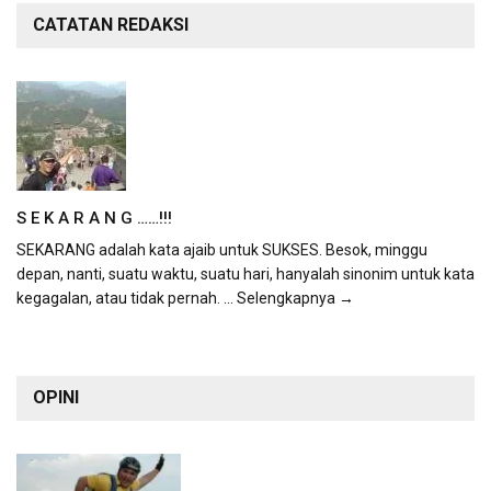
CATATAN REDAKSI
S E K A R A N G ……!!!
SEKARANG adalah kata ajaib untuk SUKSES. Besok, minggu
depan, nanti, suatu waktu, suatu hari, hanyalah sinonim untuk kata
kegagalan, atau tidak pernah.
... Selengkapnya →
OPINI