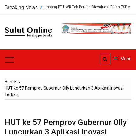
Skip
p, Persetujuan Tambang PT HWR Tak Pernah Dievaluasi Dinas ESDM
Breaking News
to
content
Sulut
Online
Torang pe berita
Menu
Home
HUT ke 57 Pemprov Gubernur Olly Luncurkan 3 Aplikasi Inovasi
Terbaru
HUT ke 57 Pemprov Gubernur Olly
Luncurkan 3 Aplikasi Inovasi