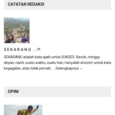
CATATAN REDAKSI
S E K A R A N G ……!!!
SEKARANG adalah kata ajaib untuk SUKSES. Besok, minggu
depan, nanti, suatu waktu, suatu hari, hanyalah sinonim untuk kata
kegagalan, atau tidak pernah.
... Selengkapnya →
OPINI