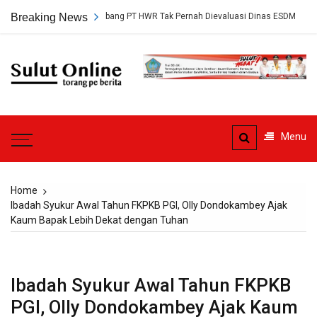
Skip
setujuan Tambang PT HWR Tak Pernah Dievaluasi Dinas ESDM
Breaking News
Ahli 
to
content
Sulut
Online
Torang pe berita
Menu
Home
Ibadah Syukur Awal Tahun FKPKB PGI, Olly Dondokambey Ajak
Kaum Bapak Lebih Dekat dengan Tuhan
Ibadah Syukur Awal Tahun FKPKB
PGI, Olly Dondokambey Ajak Kaum