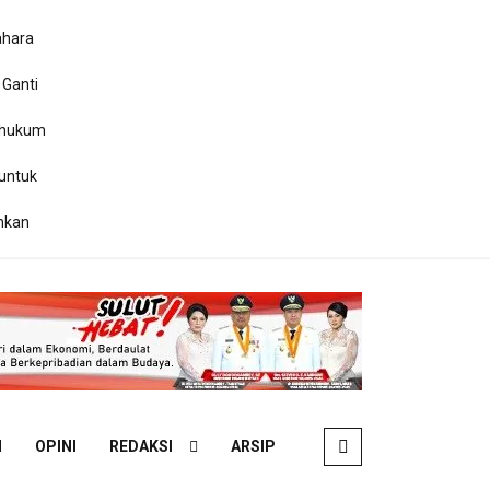
ahara
 Ganti
ihukum
untuk
ankan
N
OPINI
REDAKSI
ARSIP