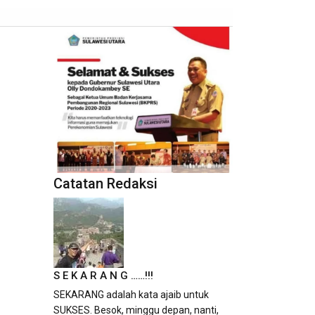
Catatan Redaksi
S E K A R A N G ……!!!
SEKARANG adalah kata ajaib untuk
SUKSES. Besok, minggu depan, nanti,