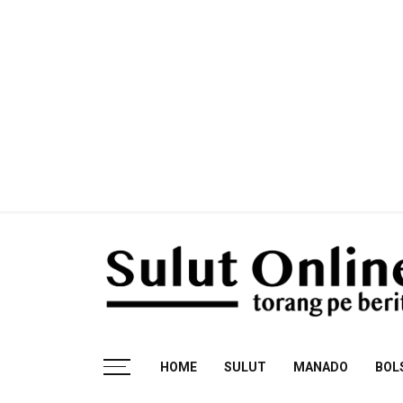
Skip
to
content
Torang pe berita
HOME
SULUT
MANADO
BOL