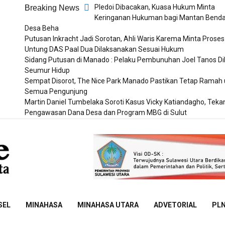
Pledoi Dibacakan, Kuasa Hukum Minta
Breaking News
Keringanan Hukuman bagi Mantan Bend
Desa Beha
Putusan Inkracht Jadi Sorotan, Ahli Waris Karema Minta Proses
Untung DAS Paal Dua Dilaksanakan Sesuai Hukum
Sidang Putusan di Manado : Pelaku Pembunuhan Joel Tanos D
Seumur Hidup
Sempat Disorot, The Nice Park Manado Pastikan Tetap Ramah 
Semua Pengunjung
Martin Daniel Tumbelaka Soroti Kasus Vicky Katiandagho, Tek
Pengawasan Dana Desa dan Program MBG di Sulut
Sulut
Online
SEL
MINAHASA
MINAHASA UTARA
ADVETORIAL
PL