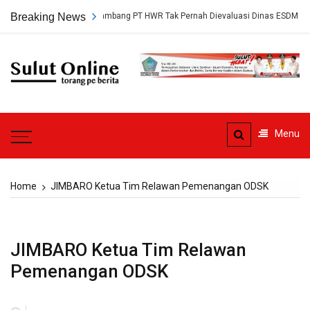
Skip
ap, Persetujuan Tambang PT HWR Tak Pernah Dievaluasi Dinas ESDM
Breaking News
to
content
Sulut
Online
Torang pe berita
Menu
Home
JIMBARO Ketua Tim Relawan Pemenangan ODSK
JIMBARO Ketua Tim Relawan
Pemenangan ODSK