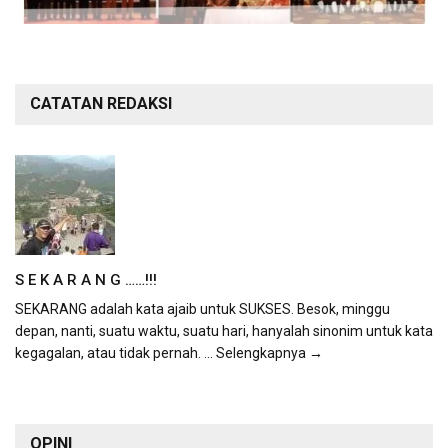
CATATAN REDAKSI
S E K A R A N G ……!!!
SEKARANG adalah kata ajaib untuk SUKSES. Besok, minggu
depan, nanti, suatu waktu, suatu hari, hanyalah sinonim untuk kata
kegagalan, atau tidak pernah.
... Selengkapnya →
OPINI