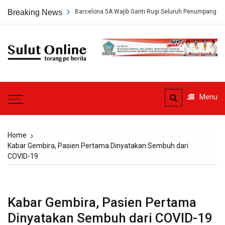
Skip
a: Pengelola KM Barcelona 5A Wajib Ganti Rugi Seluruh Penumpang
Breaking News
to
content
Sulut
Online
Torang pe berita
Menu
Home
Kabar Gembira, Pasien Pertama Dinyatakan Sembuh dari
COVID-19
Kabar Gembira, Pasien Pertama
Dinyatakan Sembuh dari COVID-19