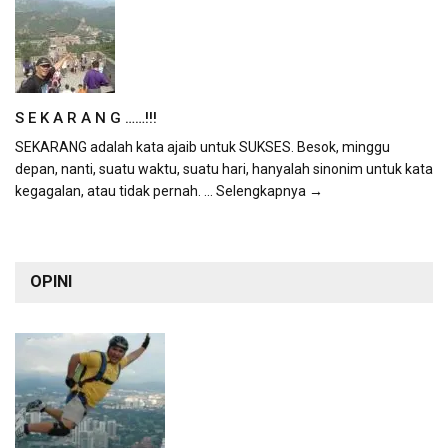
S E K A R A N G ……!!!
SEKARANG adalah kata ajaib untuk SUKSES. Besok, minggu
depan, nanti, suatu waktu, suatu hari, hanyalah sinonim untuk kata
kegagalan, atau tidak pernah.
... Selengkapnya →
OPINI