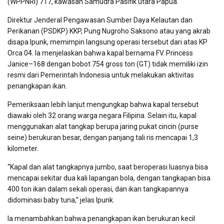
(WPPNRI) 717, kawasan Samudra Pasifik utara Papua.
Direktur Jenderal Pengawasan Sumber Daya Kelautan dan
Perikanan (PSDKP) KKP, Pung Nugroho Saksono atau yang akrab
disapa Ipunk, memimpin langsung operasi tersebut dari atas KP
Orca 04. Ia menjelaskan bahwa kapal bernama
FV.
Princess
Janice
–
168 dengan bobot 754 gross ton (GT) tidak memiliki izin
resmi dari Pemerintah Indonesia untuk melakukan aktivitas
penangkapan ikan.
Pemeriksaan lebih lanjut mengungkap bahwa kapal tersebut
diawaki oleh 32 orang warga negara Filipina. Selain itu, kapal
menggunakan alat tangkap berupa jaring pukat cincin (purse
seine) berukuran besar, dengan panjang tali ris mencapai 1,3
kilometer.
“Kapal dan alat tangkapnya jumbo, saat beroperasi luasnya bisa
mencapai sekitar dua kali lapangan bola, dengan tangkapan bisa
400 ton ikan dalam sekali operasi, dan ikan tangkapannya
didominasi baby tuna,” jelas Ipunk.
Ia menambahkan bahwa penangkapan ikan berukuran kecil