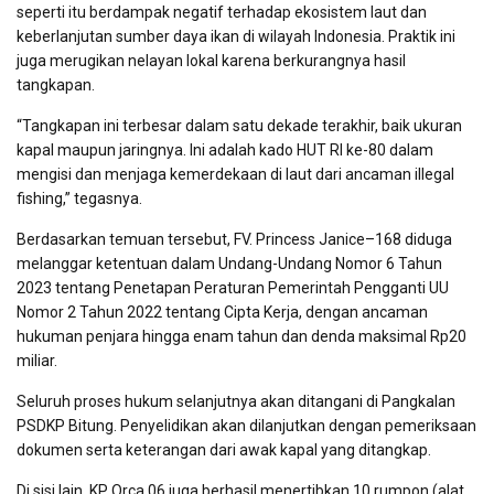
seperti itu berdampak negatif terhadap ekosistem laut dan
keberlanjutan sumber daya ikan di wilayah Indonesia. Praktik ini
juga merugikan nelayan lokal karena berkurangnya hasil
tangkapan.
“Tangkapan ini terbesar dalam satu dekade terakhir, baik ukuran
kapal maupun jaringnya. Ini adalah kado HUT RI ke-80 dalam
mengisi dan menjaga kemerdekaan di laut dari ancaman illegal
fishing,” tegasnya.
Berdasarkan temuan tersebut,
FV.
Princess Janice
–
168 diduga
melanggar ketentuan dalam Undang-Undang Nomor 6 Tahun
2023 tentang Penetapan Peraturan Pemerintah Pengganti UU
Nomor 2 Tahun 2022 tentang Cipta Kerja, dengan ancaman
hukuman penjara hingga enam tahun dan denda maksimal Rp20
miliar.
Seluruh proses hukum selanjutnya akan ditangani di Pangkalan
PSDKP Bitung. Penyelidikan akan dilanjutkan dengan pemeriksaan
dokumen serta keterangan dari awak kapal yang ditangkap.
Di sisi lain, KP Orca 06 juga berhasil menertibkan 10 rumpon (alat