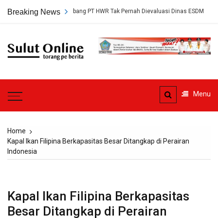
Skip
 Persetujuan Tambang PT HWR Tak Pernah Dievaluasi Dinas ESDM
Breaking News
A
to
content
Sulut
Online
Torang pe berita
Menu
Home
Kapal Ikan Filipina Berkapasitas Besar Ditangkap di Perairan
Indonesia
Kapal Ikan Filipina Berkapasitas
Besar Ditangkap di Perairan