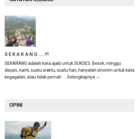
S E K A R A N G ……!!!
SEKARANG adalah kata ajaib untuk SUKSES. Besok, minggu
depan, nanti, suatu waktu, suatu hari, hanyalah sinonim untuk kata
kegagalan, atau tidak pernah.
... Selengkapnya →
OPINI