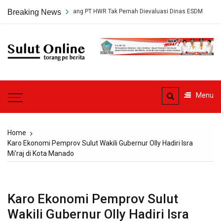
Skip
ersetujuan Tambang PT HWR Tak Pernah Dievaluasi Dinas ESDM
Breaking News
Ahl
to
content
Sulut
Online
Torang pe berita
Menu
Home
Karo Ekonomi Pemprov Sulut Wakili Gubernur Olly Hadiri Isra
Mi’raj di Kota Manado
Karo Ekonomi Pemprov Sulut
Wakili Gubernur Olly Hadiri Isra