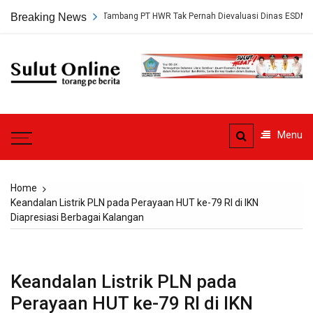
Skip
ap, Persetujuan Tambang PT HWR Tak Pernah Dievaluasi Dinas ESDM
Breaking News
to
content
Sulut
Online
Torang pe berita
Menu
Home
Keandalan Listrik PLN pada Perayaan HUT ke-79 RI di IKN
Diapresiasi Berbagai Kalangan
Keandalan Listrik PLN pada
Perayaan HUT ke-79 RI di IKN