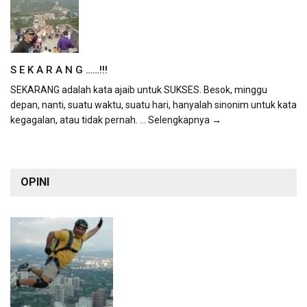
S E K A R A N G ……!!!
SEKARANG adalah kata ajaib untuk SUKSES. Besok, minggu
depan, nanti, suatu waktu, suatu hari, hanyalah sinonim untuk kata
kegagalan, atau tidak pernah.
... Selengkapnya →
OPINI