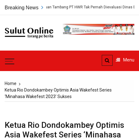
Skip
ungkap, Persetujuan Tambang PT HWR Tak Pernah Dievaluasi Dinas ESDM
Breaking News
to
content
Sulut
Online
Torang pe berita
Menu
Home
Ketua Rio Dondokambey Optimis Asia Wakefest Series
‘Minahasa Wakefest 2023’ Sukses
Ketua Rio Dondokambey Optimis
Asia Wakefest Series ‘Minahasa