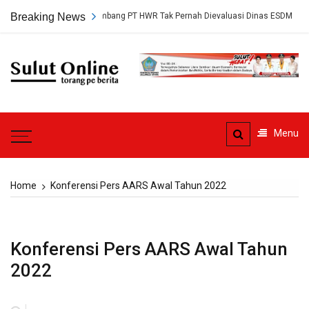
Skip
etujuan Tambang PT HWR Tak Pernah Dievaluasi Dinas ESDM
Breaking News
Ahli H
to
content
Sulut
Online
Torang pe berita
Menu
Home
Konferensi Pers AARS Awal Tahun 2022
Konferensi Pers AARS Awal Tahun
2022