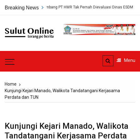
Skip
 Persetujuan Tambang PT HWR Tak Pernah Dievaluasi Dinas ESDM
Breaking News
A
to
content
Sulut
Online
Torang pe berita
Menu
Home
Kunjungi Kejari Manado, Walikota Tandatangani Kerjasama
Perdata dan TUN
Kunjungi Kejari Manado, Walikota
Tandatangani Kerjasama Perdata