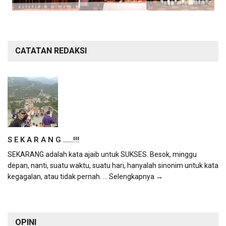
CATATAN REDAKSI
S E K A R A N G ……!!!
SEKARANG adalah kata ajaib untuk SUKSES. Besok, minggu
depan, nanti, suatu waktu, suatu hari, hanyalah sinonim untuk kata
kegagalan, atau tidak pernah.
... Selengkapnya →
OPINI