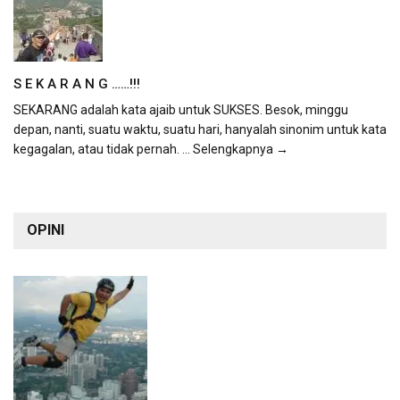
S E K A R A N G ……!!!
SEKARANG adalah kata ajaib untuk SUKSES. Besok, minggu
depan, nanti, suatu waktu, suatu hari, hanyalah sinonim untuk kata
kegagalan, atau tidak pernah.
... Selengkapnya →
OPINI