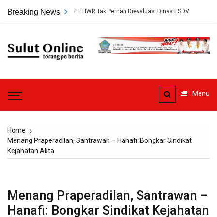
Skip
tujuan Tambang PT HWR Tak Pernah Dievaluasi Dinas ESDM
Breaking News
Pledoi 
to
content
Sulut
Online
Torang pe berita
Menu
Home
Menang Praperadilan, Santrawan – Hanafi: Bongkar Sindikat
Kejahatan Akta
Menang Praperadilan, Santrawan –
Hanafi: Bongkar Sindikat Kejahatan