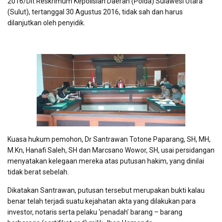
2016/Dit Reskrimum Kepolisian Daerah (Polda) Sulawesi Utara
(Sulut), tertanggal 30 Agustus 2016, tidak sah dan harus
dilanjutkan oleh penyidik.
Kuasa hukum pemohon, Dr Santrawan Totone Paparang, SH, MH,
M.Kn, Hanafi Saleh, SH dan Marcsano Wowor, SH, usai persidangan
menyatakan kelegaan mereka atas putusan hakim, yang dinilai
tidak berat sebelah.
Dikatakan Santrawan, putusan tersebut merupakan bukti kalau
benar telah terjadi suatu kejahatan akta yang dilakukan para
investor, notaris serta pelaku ‘penadah’ barang – barang