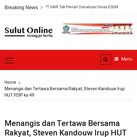
Skip
uan Tambang PT HWR Tak Pernah Dievaluasi Dinas ESDM
Breaking News
Ahli Hukum 
to
content
Sulut
Online
Torang pe berita
Menu
Home
Menangis dan Tertawa Bersama Rakyat, Steven Kandouw Irup
HUT PDIP ke 49
Menangis dan Tertawa Bersama
Rakyat, Steven Kandouw Irup HUT