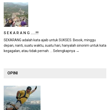
S E K A R A N G ……!!!
SEKARANG adalah kata ajaib untuk SUKSES. Besok, minggu
depan, nanti, suatu waktu, suatu hari, hanyalah sinonim untuk kata
kegagalan, atau tidak pernah.
... Selengkapnya →
OPINI