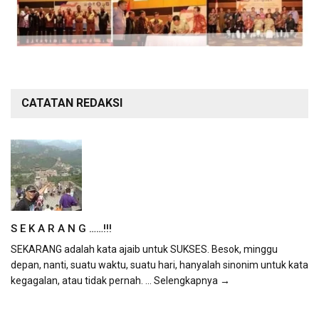
CATATAN REDAKSI
S E K A R A N G ……!!!
SEKARANG adalah kata ajaib untuk SUKSES. Besok, minggu
depan, nanti, suatu waktu, suatu hari, hanyalah sinonim untuk kata
kegagalan, atau tidak pernah.
... Selengkapnya →