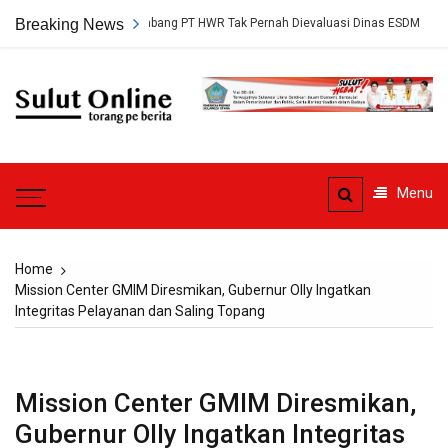
Skip
rsetujuan Tambang PT HWR Tak Pernah Dievaluasi Dinas ESDM
Breaking News
Ahli
to
content
Sulut
Online
Torang pe berita
Menu
Home
Mission Center GMIM Diresmikan, Gubernur Olly Ingatkan
Integritas Pelayanan dan Saling Topang
Mission Center GMIM Diresmikan,
Gubernur Olly Ingatkan Integritas