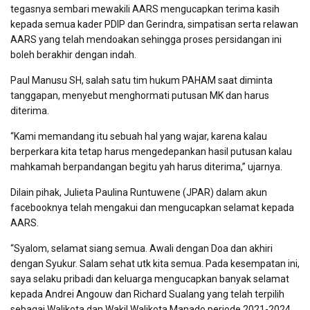
tegasnya sembari mewakili AARS mengucapkan terima kasih
kepada semua kader PDIP dan Gerindra, simpatisan serta relawan
AARS yang telah mendoakan sehingga proses persidangan ini
boleh berakhir dengan indah.
Paul Manusu SH, salah satu tim hukum PAHAM saat diminta
tanggapan, menyebut menghormati putusan MK dan harus
diterima.
“Kami memandang itu sebuah hal yang wajar, karena kalau
berperkara kita tetap harus mengedepankan hasil putusan kalau
mahkamah berpandangan begitu yah harus diterima,” ujarnya.
Dilain pihak, Julieta Paulina Runtuwene (JPAR) dalam akun
facebooknya telah mengakui dan mengucapkan selamat kepada
AARS.
“Syalom, selamat siang semua. Awali dengan Doa dan akhiri
dengan Syukur. Salam sehat utk kita semua. Pada kesempatan ini,
saya selaku pribadi dan keluarga mengucapkan banyak selamat
kepada Andrei Angouw dan Richard Sualang yang telah terpilih
sebagai Walikota dan Wakil Walikota Manado periode 2021-2024.