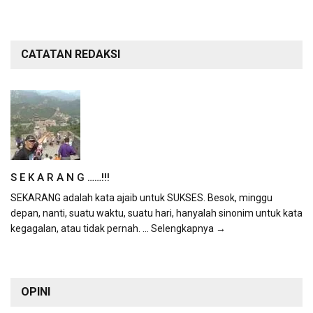
CATATAN REDAKSI
S E K A R A N G ……!!!
SEKARANG adalah kata ajaib untuk SUKSES. Besok, minggu
depan, nanti, suatu waktu, suatu hari, hanyalah sinonim untuk kata
kegagalan, atau tidak pernah.
... Selengkapnya →
OPINI